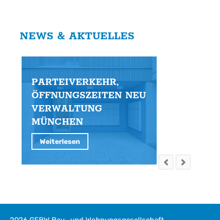
NEWS & AKTUELLES
PARTEIVERKEHR,
S
ÖFFNUNGSZEITEN NEU
G
VERWALTUNG
E
MÜNCHEN
Weiterlesen
2026 GFBW Bau- und Wohnungsgesellschaft