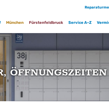
Reparaturme
rag "offcanvas-col2" existiert
Der Eintrag "offcanvas-col3" e
cht.
leider nicht.
W
München
Fürstenfeldbruck
Service A–Z
Vermi
R, ÖFFNUNGSZEITE