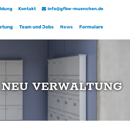
ldung
Kontakt
info@gfbw-muenchen.de
xistiert
Der Eintrag "offcanvas-col4" existiert
leider nicht.
etung
Team und Jobs
News
Formulare
N NEU VERWALTUNG