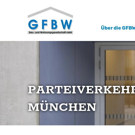
Der Eintrag "offcanvas-col1" existiert
Der Eint
leider nicht.
leider ni
Über die GFB
PARTEIVERKEH
MÜNCHEN