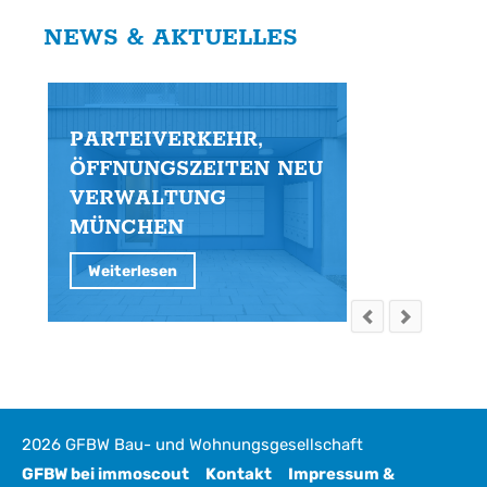
NEWS & AKTUELLES
PARTEIVERKEHR,
S
ÖFFNUNGSZEITEN NEU
G
VERWALTUNG
E
MÜNCHEN
Weiterlesen
2026 GFBW Bau- und Wohnungsgesellschaft
GFBW bei immoscout
Kontakt
Impressum &